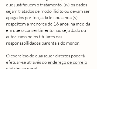
que justifiquem o tratamento, (iv) os dados
sejam tratados de modo ilícito ou devam ser
apagados por força da lei, ou ainda (v)
respeitem a menores de 16 anos, na medida
em que o consentimento não seja dado ou
autorizado pelos titulares das
responsabilidades parentais do menor.
O exercício de quaisquer direitos poderá
efetuar-se através do
endereço de correio
eletrónico geral
.
De notar que assiste, ainda, aos titulares dos
dados o direito de apresentar reclamação
junto da
Comissão Nacional de Proteção de
Dados
.
11. "COOKIES"
"Cookies" são pequenas etiquetas de
software que são armazenadas nos
computadores dos utilizadores através do